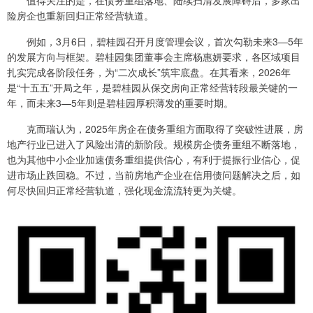
险房企也重新回归正常经营轨道。
例如，3月6日，碧桂园召开月度管理会议，首次勾勒未来3—5年
的发展方向与框架。碧桂园集团董事会主席杨惠妍要求，各区域项目
扎实完成各阶段任务，为“二次成长”筑牢底盘。在其看来，2026年
是“十五五”开局之年，是碧桂园从保交房向正常经营转段最关键的一
年，而未来3—5年则是碧桂园厚积薄发的重要时期。
克而瑞认为，2025年房企在债务重组方面取得了突破性进展，房
地产行业已进入了风险出清的新阶段。规模房企债务重组不断落地，
也为其他中小企业加速债务重组提供信心，有利于提振行业信心，促
进市场止跌回稳。不过，当前房地产企业在信用债问题解决之后，如
何尽快回归正常经营轨道，强化现金流流转更为关键。