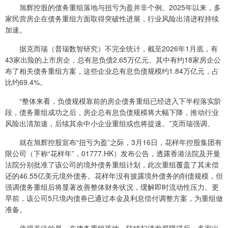
旭辉控股的债务重组落地与扭亏为盈并非个例。2025年以来，多
家民营房企在债务重组方面取得突破性进展，行业风险出清进程持续
加速。
据克而瑞（普瑞数智研究）不完全统计，截至2026年1月底，有
43家出险的上市房企，总有息负债2.65万亿元。其中有约18家房企公
布了相关债务重组方案，这些企业总有息负债规模约1.84万亿元，占
比约69.4%。
“整体来看，负债规模靠前的房企债务重组已经进入下半程落实阶
段，债务重组成功之后，房企总有息负债规模将大幅下降，推动行业
风险出清加速，后续其余中小企业重组或也将提速。”克而瑞强调。
就在旭辉控股宣布“扭亏为盈”之际，3月16日，花样年控股集团有
限公司（下称“花样年”，01777.HK）发布公告，透露香港法院及开曼
法院分别批准了该公司的境外债务重组计划，此次重组覆盖了其未偿
还的46.55亿美元境外债务。花样年没有披露境外债务的削债规模，但
强调债务重组后将显著改善整体财务状况，缓解即时流动性压力。更
早前，该公司5只境内债券已通过本金及利息偿付调整方案，为重组做
准备。
值得关注的是，在债务重组落地、陆续扫清发展障碍后，多家出