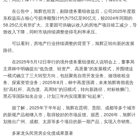
在公告中，旭辉也坦言，剔除债务重组收益后，公司2025年度股
东权益应占核心亏损净额预计约为75亿至90亿元，较2024年同期的
58.25亿元有所扩大。主要因可供确认收入的房地产项目竣工减少，导
致收入下降，同时市场持续调整使得毛利率承压。
可以看到，房地产行业持续调整的背景下，旭辉正转向新的发展
路径。
在2025年5月12日举行的境外债务重组债权人说明会上，董事局
主席林中明确提出“低负债、轻资产、高质量”的发展模式，并围绕这
一模式确立了三大转型方向，包括聚焦自营开发业务、做强收租业
务、探索资管业务；2025年8月，林中再度强调，未来旭辉将彻底告
别“高杠杆、高负债、高周转”的旧模式，转向新路径，对标铁狮门、
黑石等国际知名企业，计划三年内实现重新“站起来”。
据了解，2025年下半年起，旭辉在昆明、贵阳、成都等多个城市
的新规产品相继入市，取得较好的市场反馈。据悉，2026年，旭辉计
划推出广州、成都、太原等多个项目的新一期产品，实现入市销售。
多家龙头民营房企化债成果显著