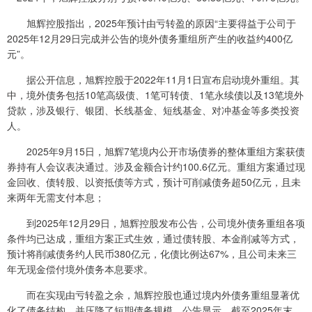
旭辉控股指出，2025年预计由亏转盈的原因“主要得益于公司于
2025年12月29日完成并公告的境外债务重组所产生的收益约400亿
元”。
据公开信息，旭辉控股于2022年11月1日宣布启动境外重组。其
中，境外债务包括10笔高级债、1笔可转债、1笔永续债以及13笔境外
贷款，涉及银行、银团、长线基金、短线基金、对冲基金等多类投资
人。
2025年9月15日，旭辉7笔境内公开市场债券的整体重组方案获债
券持有人会议表决通过。涉及金额合计约100.6亿元。重组方案通过现
金回收、债转股、以资抵债等方式，预计可削减债务超50亿元，且未
来两年无需支付本息；
到2025年12月29日，旭辉控股发布公告，公司境外债务重组各项
条件均已达成，重组方案正式生效，通过债转股、本金削减等方式，
预计将削减债务约人民币380亿元，化债比例达67%，且公司未来三
年无现金偿付境外债务本息要求。
而在实现由亏转盈之余，旭辉控股也通过境内外债务重组显著优
化了债务结构，并压降了短期债务规模。公告显示，截至2025年末，