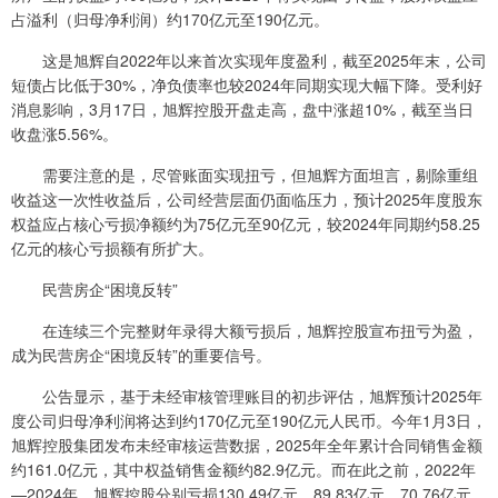
占溢利（归母净利润）约170亿元至190亿元。
这是旭辉自2022年以来首次实现年度盈利，截至2025年末，公司
短债占比低于30%，净负债率也较2024年同期实现大幅下降。受利好
消息影响，3月17日，旭辉控股开盘走高，盘中涨超10%，截至当日
收盘涨5.56%。
需要注意的是，尽管账面实现扭亏，但旭辉方面坦言，剔除重组
收益这一次性收益后，公司经营层面仍面临压力，预计2025年度股东
权益应占核心亏损净额约为75亿元至90亿元，较2024年同期约58.25
亿元的核心亏损额有所扩大。
民营房企“困境反转”
在连续三个完整财年录得大额亏损后，旭辉控股宣布扭亏为盈，
成为民营房企“困境反转”的重要信号。
公告显示，基于未经审核管理账目的初步评估，旭辉预计2025年
度公司归母净利润将达到约170亿元至190亿元人民币。今年1月3日，
旭辉控股集团发布未经审核运营数据，2025年全年累计合同销售金额
约161.0亿元，其中权益销售金额约82.9亿元。而在此之前，2022年
—2024年，旭辉控股分别亏损130.49亿元、89.83亿元、70.76亿元。