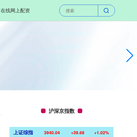
在线网上配资
沪深京指数
上证综指
3940.04
+39.68
+1.02%