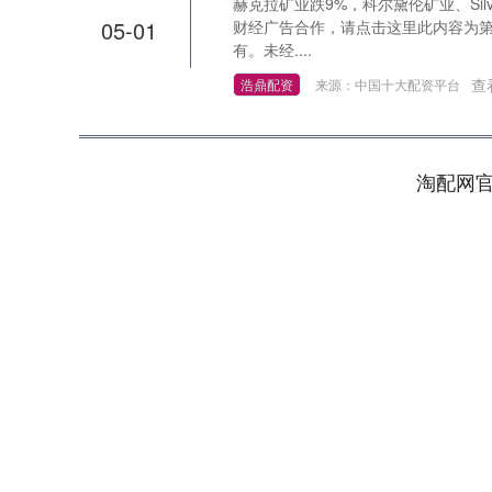
赫克拉矿业跌9%，科尔黛伦矿业、Silverc
05-01
财经广告合作，请点击这里此内容为
有。未经....
查
浩鼎配资
来源：中国十大配资平台
淘配网