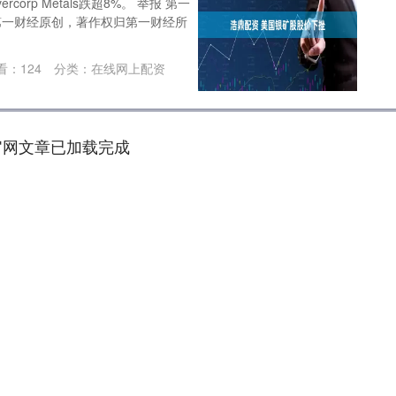
orp Metals跌超8%。 举报 第一
第一财经原创，著作权归第一财经所
看：
124
分类：
在线网上配资
官网文章已加载完成