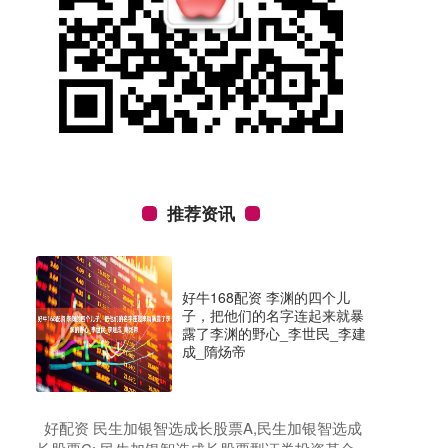
推荐资讯
好牛168配资 李渊的四个儿
子，把他们的名字连起来就暴
露了李渊的野心_李世民_李建
成_隋炀帝
​好配资 民生加银智选成长股票A,民生加银智选成