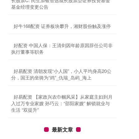
长股票C: 民生加银智选成长股票型证券投资基金
基金经理变更公告
​好牛168配资 证券板块攀升，湘财股份触及涨停
​好配资 中国人保：王清剑因年龄原因辞任公司非
执行董事等职务
​好易配资 清朝发现“小人国”，小人平均身高20公
分，国王的坐骑为“鸡”_仇瑞_岛屿_海上
​好易配资 【家政兴农巾帼风采】从家庭主妇到月
入过万专业家嫂 孙巧云：“邵阳家嫂” 解锁就业与
生活 “双提升”
最新文章