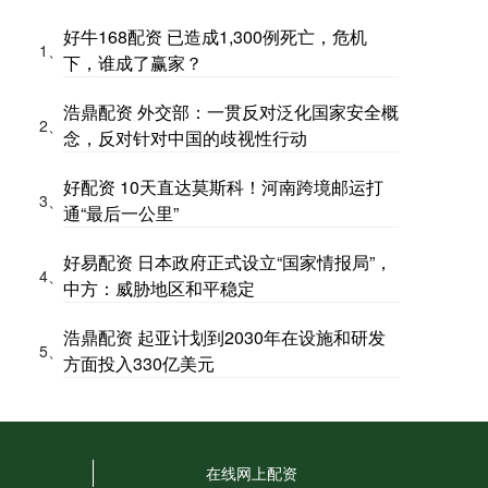
好牛168配资 已造成1,300例死亡，危机
1、
下，谁成了赢家？
浩鼎配资 外交部：一贯反对泛化国家安全概
2、
念，反对针对中国的歧视性行动
好配资 10天直达莫斯科！河南跨境邮运打
3、
通“最后一公里”
好易配资 日本政府正式设立“国家情报局”，
4、
中方：威胁地区和平稳定
浩鼎配资 起亚计划到2030年在设施和研发
5、
方面投入330亿美元
在线网上配资