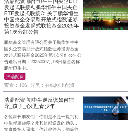
浩鼎配资 鹏华恒生中国央企ETF
发起式联接A,鹏华恒生中国央企
ETF发起式联接C: 关于鹏华恒生
中国央企交易型开放式指数证券
投资基金发起式联接基金2025年
第1次分红公告
鹏华基金管理有限公司关于鹏华恒生中
国央企交易型开放式指数证券投资基金
发起式联接基金2025年第1次分红公告公
告送出日期：2025年07月08日基金名称
鹏华恒生中....
浩鼎配资
查看：
196
分类：
在线网上配资
浩鼎配资 初中生逆反该如何辅
导_孩子_心理_青少年
各位家长朋友们！你们是不是一提到初
中生就脑袋疼？尤其是那逆反的劲头，
简直能把人逼疯！你让他往东，他偏往