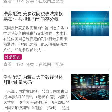
查看：
112
分类：
在线网上配资
浩鼎配资 美参议院税改法案投
票在即 共和党内部尚存分歧
美国参议院多数党领袖约翰·图恩在竭力
推进特朗普的减税与支出法案，力求赶
在这位美国总统设定的7月4日最后期限
前通过。但在此之前，他必须先解决约
八位共和党参议员对法....
浩鼎配资
查看：
192
分类：
在线网上配资
浩鼎配资 内蒙古大学破译母体
肝脏“能量密码”
（来源：内蒙古日报） 转自：内蒙古日
报 本报8月29日讯 （记者 白莲）内蒙古
大学的一项重大突破性研究于8月28日登
上国际顶级期刊《细胞》（Cell），这是