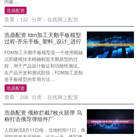
内蒙....
浩鼎配资
查看：
132
分类：
在线网上配资
浩鼎配资 fdm加工天鹅手板模型
过程-齐乐手板_塑料_设计_进行
FDM加工天鹅手板模型是一个使用熔融
沉积建模技术精确制造天鹅原型的过
程，用于产品设计验证和功能性测试。
在产品开发和测试阶段，FDM加工是制
造手板模型的常用方法....
浩鼎配资
查看：
208
分类：
在线网上配资
浩鼎配资 俄称拦截7枚火箭弹 乌
称打击俄导弹组件厂
人民财讯8月11日电，当地时间11日，俄
国防部发布战报称，过去一天，俄军继