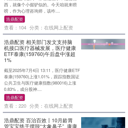
西，就像个小倔驴似的。今天咱就来唠
唠，作为心理咨询师，该咋....
浩鼎配资
查看：
104
分类：
在线网上配资
浩鼎配资 相关部门发文支持脑
机接口医疗器械发展，医疗健康
ETF泰康(159760)午后盘中涨超
1%
截至2025年7月4日 13:11，医疗健康ETF
泰康(159760)上涨1.01%，跟踪指数国证
公共卫生与医疗健康指数(980016)上涨
0.83%，成分股神....
浩鼎配资
查看：
220
分类：
在线网上配资
浩鼎配资 百治百效丨10月龄胃
管宝宝终于摆脱“大象鼻子”_康康