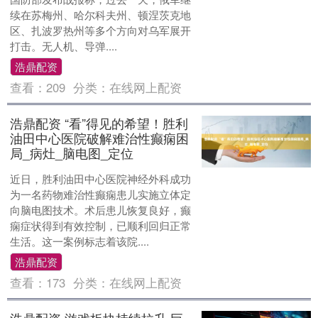
续在苏梅州、哈尔科夫州、顿涅茨克地
区、扎波罗热州等多个方向对乌军展开
打击。无人机、导弹....
浩鼎配资
查看：
209
分类：
在线网上配资
浩鼎配资 “看”得见的希望！胜利
油田中心医院破解难治性癫痫困
局_病灶_脑电图_定位
近日，胜利油田中心医院神经外科成功
为一名药物难治性癫痫患儿实施立体定
向脑电图技术。术后患儿恢复良好，癫
痫症状得到有效控制，已顺利回归正常
生活。这一案例标志着该院....
浩鼎配资
查看：
173
分类：
在线网上配资