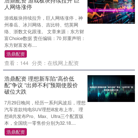
浩鼎配资 游戏板块持续拉升 巨
人网络涨停
游戏板块持续拉升，巨人网络涨停，神
州泰岳、冰川网络、吉比特、恺英网
络、浙数文化跟涨。 文章来源：东方财
富Choice数据 责任编辑：70 郑重声明：
东方财富发布....
浩鼎配资
查看：
144
分类：
在线网上配资
浩鼎配资 理想新车陷“高价低
配”争议 “出师不利”预期使股价
破位大跌
7月29日晚间，经历一系列风波后，理想
汽车首款纯电SUV理想i8发布上市。 理
想i8共发布Pro、Max、Ultra三个配置版
本，全国统一零售价分别为32.18....
浩鼎配资