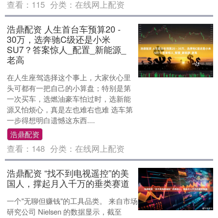
查看：
115
分类：
在线网上配资
浩鼎配资 人生首台车预算20 -
30万，选奔驰C级还是小米
SU7？答案惊人_配置_新能源_
老高
在人生座驾选择这个事上，大家伙心里
头可都有一把自己的小算盘；特别是第
一次买车，选燃油豪车怕过时，选新能
源又怕烦心，真是左也难右也难 选车第
一步得想明白遗憾这东西....
浩鼎配资
查看：
148
分类：
在线网上配资
浩鼎配资 “找不到电视遥控”的美
国人，撑起月入千万的垂类赛道
一个"无聊但赚钱"的工具品类。 来自市场
研究公司 Nielsen 的数据显示，截至