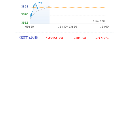
深证成指
14224.79
+80.59
+0.57%
沪深300
4668.16
+10.00
+0.21%
北证50
1124.73
+5.27
+0.47%
创业板指
3555.53
+20.38
+0.58%
基金指数
7232.91
+1.48
+0.02%
国债指数
229.60
-0.00
0.00%
期指IC0
7755.40
+24.40
+0.32%
淘配网官网