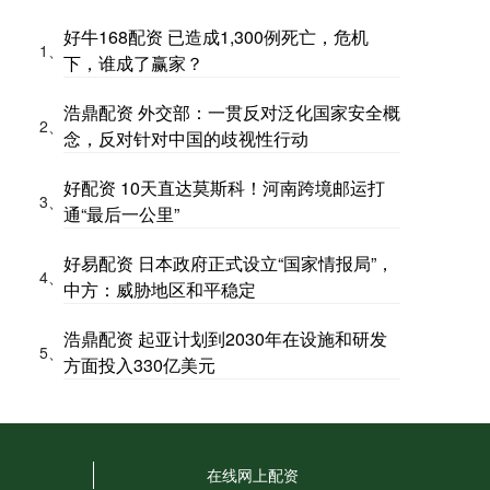
好牛168配资 已造成1,300例死亡，危机
1、
下，谁成了赢家？
浩鼎配资 外交部：一贯反对泛化国家安全概
2、
念，反对针对中国的歧视性行动
好配资 10天直达莫斯科！河南跨境邮运打
3、
通“最后一公里”
好易配资 日本政府正式设立“国家情报局”，
4、
中方：威胁地区和平稳定
浩鼎配资 起亚计划到2030年在设施和研发
5、
方面投入330亿美元
在线网上配资