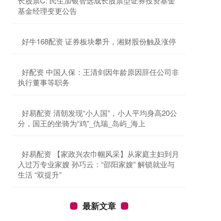
长股票C: 民生加银智选成长股票型证券投资基金
基金经理变更公告
​好牛168配资 证券板块攀升，湘财股份触及涨停
​好配资 中国人保：王清剑因年龄原因辞任公司非
执行董事等职务
​好易配资 清朝发现“小人国”，小人平均身高20公
分，国王的坐骑为“鸡”_仇瑞_岛屿_海上
​好易配资 【家政兴农巾帼风采】从家庭主妇到月
入过万专业家嫂 孙巧云：“邵阳家嫂” 解锁就业与
生活 “双提升”
最新文章