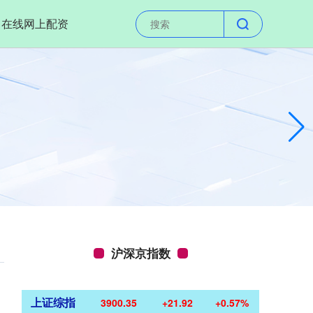
在线网上配资
沪深京指数
上证综指
3900.35
+21.92
+0.57%