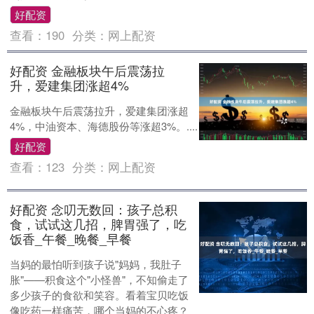
好配资
查看：
190
分类：
网上配资
好配资 金融板块午后震荡拉
升，爱建集团涨超4%
金融板块午后震荡拉升，爱建集团涨超
4%，中油资本、海德股份等涨超3%。....
好配资
查看：
123
分类：
网上配资
好配资 念叨无数回：孩子总积
食，试试这几招，脾胃强了，吃
饭香_午餐_晚餐_早餐
当妈的最怕听到孩子说"妈妈，我肚子
胀"——积食这个"小怪兽"，不知偷走了
多少孩子的食欲和笑容。看着宝贝吃饭
像吃药一样痛苦，哪个当妈的不心疼？