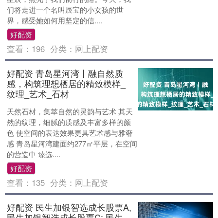
们将走进一个名叫辰宝的小女孩的世
界，感受她如何用坚定的信....
好配资
查看：
196
分类：
网上配资
好配资 青岛星河湾丨融自然质
感，构筑理想栖居的精致模样_
纹理_艺术_石材
天然石材，集萃自然的灵韵与艺术 其天
然的纹理，细腻的质感及丰富多样的颜
色 使空间的表达效果更具艺术感与雅奢
感 青岛星河湾建面约277㎡平层，在空间
的营造中 臻选....
好配资
查看：
135
分类：
网上配资
好配资 民生加银智选成长股票A,
民生加银智选成长股票C: 民生