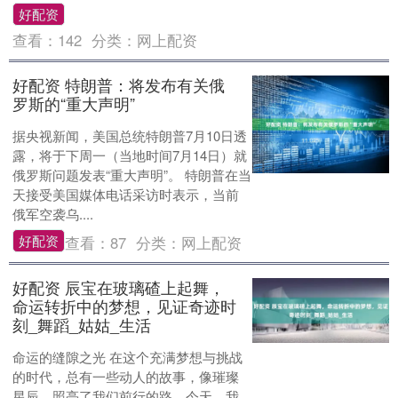
好配资
查看：
142
分类：
网上配资
好配资 特朗普：将发布有关俄
罗斯的“重大声明”
据央视新闻，美国总统特朗普7月10日透
露，将于下周一（当地时间7月14日）就
俄罗斯问题发表“重大声明”。 特朗普在当
天接受美国媒体电话采访时表示，当前
俄军空袭乌....
好配资
查看：
87
分类：
网上配资
好配资 辰宝在玻璃碴上起舞，
命运转折中的梦想，见证奇迹时
刻_舞蹈_姑姑_生活
命运的缝隙之光 在这个充满梦想与挑战
的时代，总有一些动人的故事，像璀璨
星辰，照亮了我们前行的路。今天，我