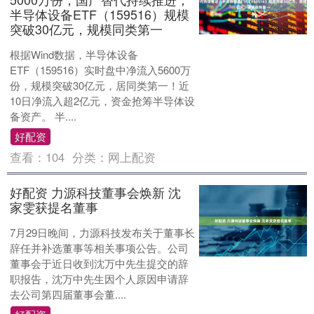
半导体设备ETF（159516）规模
突破30亿元，规模同类第一
根据Wind数据，半导体设备
ETF（159516）实时盘中净流入5600万
份，规模突破30亿元，居同类第一！近
10日净流入超2亿元，资金抢筹半导体设
备资产。 半....
好配资
查看：
104
分类：
网上配资
好配资 力源科技董事会焕新 沈
家雯获提名董事
7月29日晚间，力源科技发布关于董事长
辞任并补选董事等相关事项公告。公司
董事会于近日收到沈万中先生提交的辞
职报告，沈万中先生因个人原因申请辞
去公司第四届董事会董....