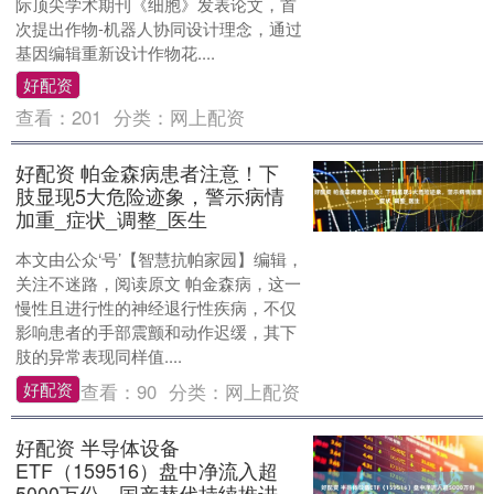
际顶尖学术期刊《细胞》发表论文，首
次提出作物-机器人协同设计理念，通过
基因编辑重新设计作物花....
好配资
查看：
201
分类：
网上配资
好配资 帕金森病患者注意！下
肢显现5大危险迹象，警示病情
加重_症状_调整_医生
本文由公众‘号’【智慧抗帕家园】编辑，
关注不迷路，阅读原文 帕金森病，这一
慢性且进行性的神经退行性疾病，不仅
影响患者的手部震颤和动作迟缓，其下
肢的异常表现同样值....
好配资
查看：
90
分类：
网上配资
好配资 半导体设备
ETF（159516）盘中净流入超
5000万份，国产替代持续推进，