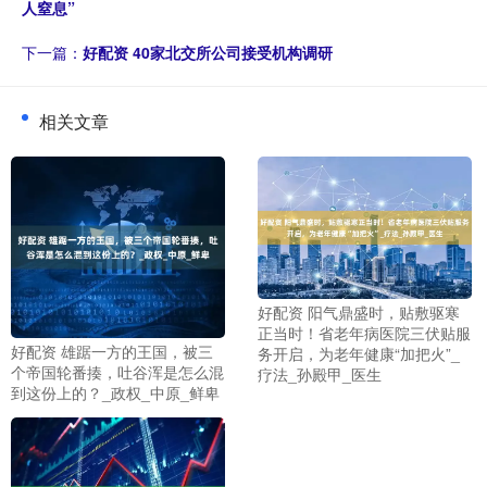
人窒息”
下一篇：
好配资 40家北交所公司接受机构调研
相关文章
好配资 阳气鼎盛时，贴敷驱寒
正当时！省老年病医院三伏贴服
好配资 雄踞一方的王国，被三
务开启，为老年健康“加把火”_
个帝国轮番揍，吐谷浑是怎么混
疗法_孙殿甲_医生
到这份上的？_政权_中原_鲜卑